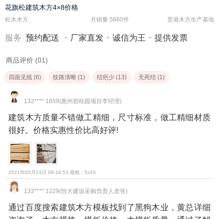
花旗松建筑木方4×8价格
松木木方
月销量 5660件
贵港木方生产基地
服务
预约配送
厂家直发
诚信为王
提供发票
商品评价 (01)
四面见线 (6)
纹路清晰 (1)
结疤少 (13)
无死结 (1)
耐用不易断裂 (5)
132**** 1659(惠州碧桂园项目李经理)
建筑木方质量不错做工精细，尺寸标准，做工精细材质
很好。价格实惠性价比高好评!
2021年05月13日 09:16:53 规格：5x10
133**** 1229(恒大建设采购负责人老张)
通过百度搜索建筑木方模板找到了黑狗木业，黄总详细