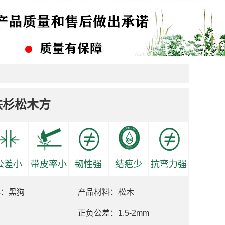
铁杉松木方
公差小
带皮率小
韧性强
结疤少
抗弯力强
牌：黑狗
产品材料：松木
正负公差：1.5-2mm