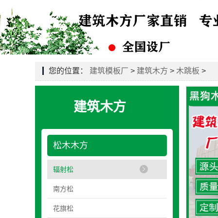
您的位置：
建筑模板厂
>
建筑木方
>
木跳板
>
建筑木方
松木木方
辐射松
南方松
花旗松