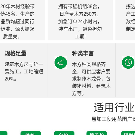
20年木材经验带
拥有带锯机组38台，
拣
傅45名，生产的
日产量木方250方，
产
方品质均超过同行
加急订单24小时内，
数
行标准，源头抓起
装车出厂，避免担勿
制
质量关。
工期!
规格足量
种类丰富
建筑木方尺寸统一
木方种类规格齐
易施工，工地缩短
全，可供应客户要
20%。
求制作木龙骨，包
装箱材料，建筑木
方等。
适用行业
易加工使用范围广