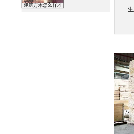
建筑方木怎么样才
生
算质量好呢?4个必
看技巧分享