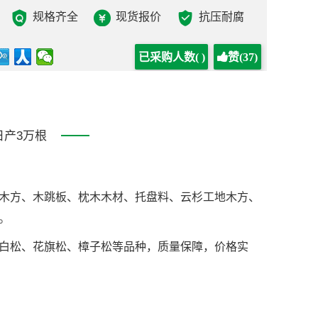
规格齐全
现货报价
抗压耐腐
已采购人数(
)
赞(37)
日产3万根
木方、木跳板、枕木木材、托盘料、云杉工地木方、
。
白松、花旗松、樟子松等品种，质量保障，价格实