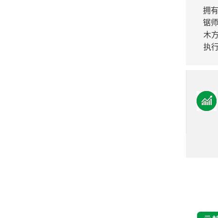
拥有
锯师
木
执