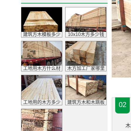
建筑方木模板多少
10x10木方多少钱
钱一吨?找厂家少花
一根？木方报价
冤枉钱
工地用木方什么材
木方加工厂家哪里
质的好？木方推荐
比较多？建筑木方
厂家推荐
工地用的木方多少
建筑方木和木跳板
02
钱一根？木方批发
有什么区别?厂家解
价格
析
木