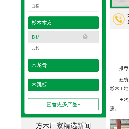
白松
杉木木方
铁杉
云杉
木龙骨
推荐产
建筑木
木跳板
杉木工地
黑狗木
查看更多产品+
惠。
方木厂家精选新闻