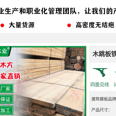
木跳板
四面见线
建筑模板品
产品尺寸：