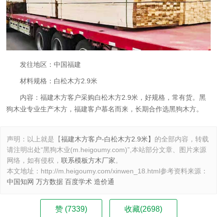
发往地区：中国福建
材料规格：白松木方2.9米
内容：福建木方客户采购白松木方2.9米，好规格，常有货。黑
狗木业专业生产木方，福建客户慕名而来，长期合作选黑狗木方。
声明：
以上就是
【
福建木方客户-白松木方2.9米】
的全部内容，转载
请注明出处“黑狗木业(m.heigoumy.com)”,本站部分文章、图片来源
网络，如有侵权，
联系模板方木厂家
。
本文地址：
http://m.heigoumy.com/xinwen_18.html
参考资料来源：
中国知网
万方数据
百度学术
造价通
赞
(7339)
收藏(2698)